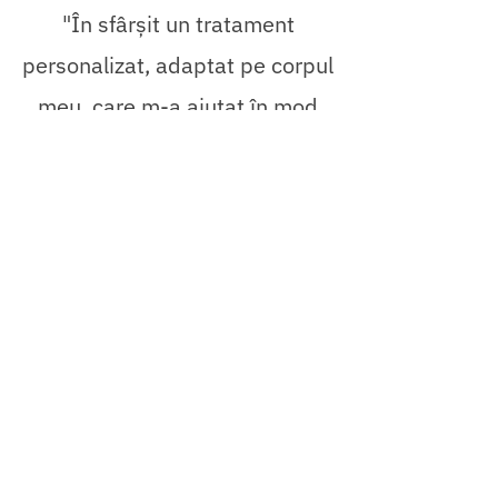
"În sfârșit un tratament
personalizat, adaptat pe corpul
meu, care m-a ajutat în mod
concret. NostraBiome a fost
singura soluție care a
funcționat."
Recomandări pentru a
vă ajuta să răspundeți
mai bine la terapia