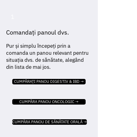
1
Comandați panoul dvs.
Pur și simplu începeți prin a
comanda un panou relevant pentru
situația dvs. de sănătate, alegând
din lista de mai jos.
CUMPĂRAȚI PANOU DIGESTIV & IBD →
CUMPĂRA PANOU ONCOLOGIC →
CUMPĂRA PANOU DE SĂNĂTATE ORALĂ →