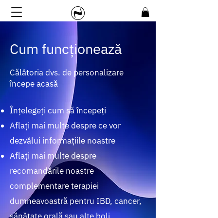
Cum funcționează
Călătoria dvs. de personalizare
începe acasă
Înțelegeți cum să începeți
Aflați mai multe despre ce vor
dezvălui informațiile noastre
Aflați mai multe despre
recomandările noastre
complementare terapiei
dumneavoastră pentru IBD, cancer,
sănătate orală sau alte boli