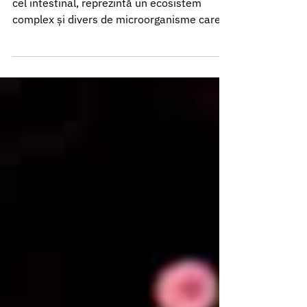
Introducere Microbiomul uman, în special
cel intestinal, reprezintă un ecosistem
complex și divers de microorganisme care
colonizează tractul digestiv. Acesta include
bacterii, virusuri, fungi și alți microbi, având
un rol esențial în menținerea sănătății
generale. Deși este de obicei asociat cu
funcții digestive, influența microbiomului se
extinde asupra sistemului imunitar,
metabolismului și chiar asupra sănătății
mentale. Astfel, microbiomul intestinal
poate fi atât un pri