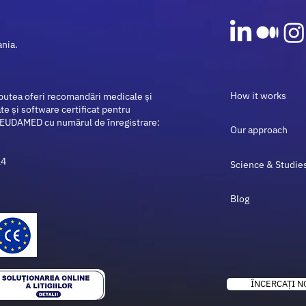
Inflamatorii Intestinale (IBD /
BII)
ania.
How it works
putea oferi recomandări medicale și
te și software certificat pentru
n EUDAMED cu numărul de înregistrare:
Our approach
24
Science & Studie
Blog
ÎNCERCAȚI N