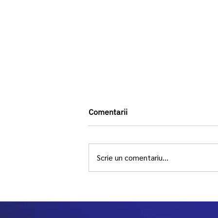
Comentarii
Scrie un comentariu...
Microbiomul intestinal:
Prieten sau dușman?