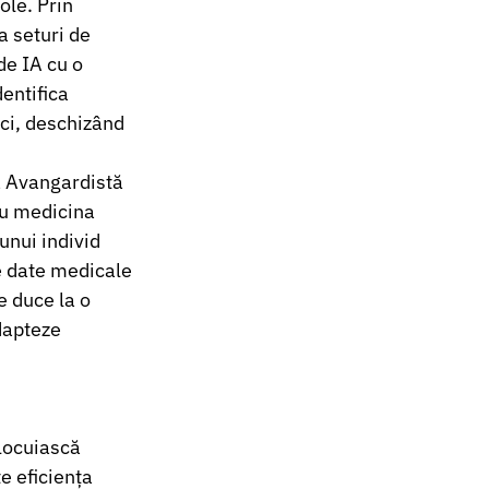
le. Prin 
 seturi de 
e IA cu o 
entifica 
ci, deschizând 
a Avangardistă
ru medicina 
unui individ 
e date medicale 
 duce la o 
dapteze 
nlocuiască 
e eficiența 