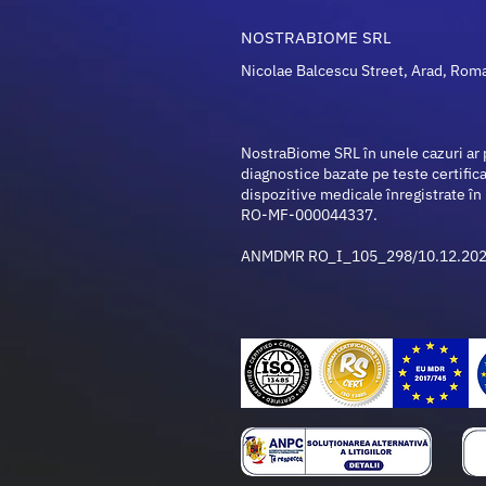
NOSTRABIOME SRL
Nicolae Balcescu Street, Arad, Rom
NostraBiome SRL în unele cazuri ar 
diagnostice bazate pe teste certifica
dispozitive medicale înregistrate î
RO-MF-000044337.
ANMDMR RO_I_105_298/10.12.20