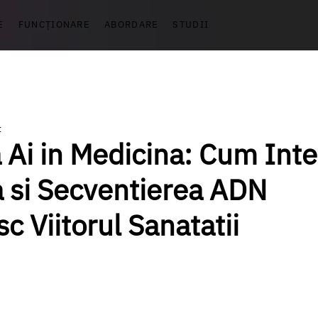
E
FUNCȚIONARE
ABORDARE
STUDII
t
 Ai in Medicina: Cum Inte
la si Secventierea ADN
c Viitorul Sanatatii