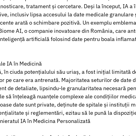
nosticare, tratament și cercetare. Deși la început, IA a 
ve, inclusiv lipsa accesului la date medicale granulare ș
 recente arată o schimbare pozitivă. Un exemplu emblemat
Biome AI, o companie inovatoare din România, care ant
teligență artificială folosind date pentru boala inflamat
ale IA în Medicină
ă, în ciuda potențialului său uriaș, a fost inițial limitată d
or pe care era antrenată. Majoritatea seturilor de date d
ent de detaliate, lipsindu-le granularitatea necesară pen
e să înțeleagă nuanțele complexe ale condițiilor medica
oase date sunt private, deținute de spitale și instituții m
nțialitate și reglementări, ezitau să le pună la dispoziți
ieratul IA în Medicina Personalizată