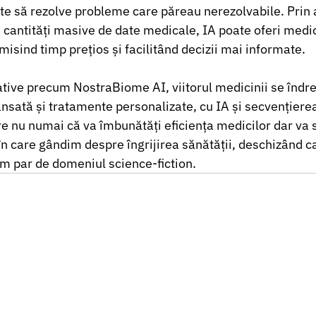
ite să rezolve probleme care păreau nerezolvabile. Prin 
 cantități masive de date medicale, IA poate oferi medici
isind timp prețios și facilitând decizii mai informate.
iative precum NostraBiome AI, viitorul medicinii se îndr
nsată și tratamente personalizate, cu IA și secvențierea
e nu numai că va îmbunătăți eficiența medicilor dar va
 care gândim despre îngrijirea sănătății, deschizând ca
m par de domeniul science-fiction.