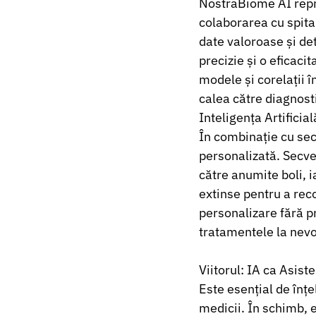
NostraBiome AI repre
colaborarea cu spita
date valoroase și de
precizie și o eficaci
modele și corelații î
calea către diagnost
Inteligența Artifici
În combinație cu sec
personalizată. Secve
către anumite boli, 
extinse pentru a rec
personalizare fără p
tratamentele la nevoi
Viitorul: IA ca Asiste
Este esențial de înțe
medicii. În schimb, 