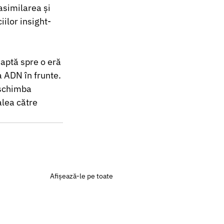
asimilarea și 
ilor insight-
eaptă spre o eră 
 ADN în frunte. 
 schimba 
lea către 
Afișează-le pe toate