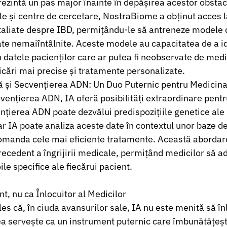
zintă un pas major înainte în depășirea acestor obstaco
le și centre de cercetare, NostraBiome a obținut acces la
taliate despre IBD, permițându-le să antreneze modele d
tate nemaiîntâlnite. Aceste modele au capacitatea de a id
n datele pacienților care ar putea fi neobservate de medi
icări mai precise și tratamente personalizate.
ală și Secvențierea ADN: Un Duo Puternic pentru Medicin
vențierea ADN, IA oferă posibilități extraordinare pent
nțierea ADN poate dezvălui predispozițiile genetice ale 
iar IA poate analiza aceste date în contextul unor baze d
omanda cele mai eficiente tratamente. Această abordare
recedent a îngrijirii medicale, permițând medicilor să a
le specifice ale fiecărui pacient.
nt, nu ca Înlocuitor al Medicilor
les că, în ciuda avansurilor sale, IA nu este menită să î
ea servește ca un instrument puternic care îmbunătățeșt