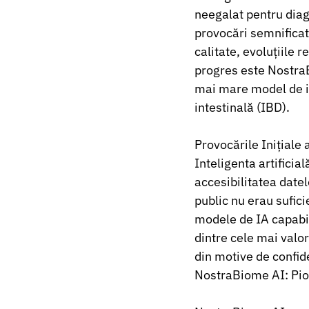
neegalat pentru diag
provocări semnificati
calitate, evoluțiile
progres este Nostra
mai mare model de in
intestinală (IBD).
Provocările Inițiale 
Inteligenta artificial
accesibilitatea datel
public nu erau sufici
modele de IA capabil
dintre cele mai valor
din motive de confide
NostraBiome AI: Pion