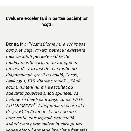
Evaluare excelentă din partea pacienților
noștri
Donna M.:
''NostraBiome mi-a schimbat
complet viața. Mi-am petrecut existența
mea de adult pe diete și diferite
medicamente care nu au funcționat
niciodată. Am fost de mai multe ori
diagnosticată greșit cu colită, Chron,
Leaky gut, IBS, diaree cronică... Până
acum, nimeni nu mi-a ascultat cu
adevărat povestea și toți spuneau că
trebuie să înveți să trăiești cu ea: ESTE
AUTOIMMUNĂ. Afecțiunea mea era atât
de gravă încât am fost aproape de o
intervenție chirurgicală detașabilă.
Având ceva personalizat în care puteți
vedea efectul aproape imediat a fost atât