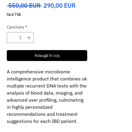
Preț
Preț
 550,00 EUR 
290,00 EUR
normal
redus
fără TVA
Cantitate
*
Adaugă în coș
A comprehensive microbiome
intelligence product that combines ok
multiple recurrent DNA tests with the
analysis of blood data, imaging, and
advanced user profiling, culminating
in highly personalized
recommendations and treatment
suggestions for each IBD patient.