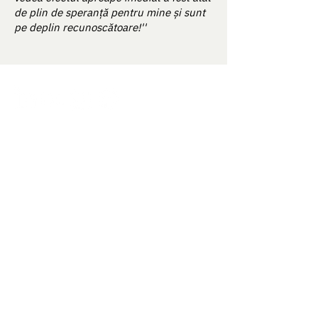
de plin de speranță pentru mine și sunt
pe deplin recunoscătoare!''
How it works
About us
Our approach
Contact Us
Science & Studies
Activate kit
For Enterprise
Blog