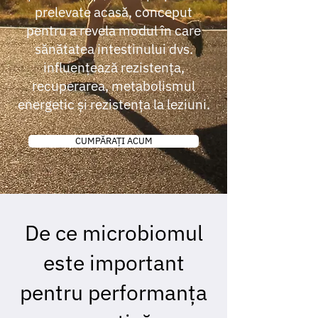
prelevate acasă, conceput
pentru a revela modul în care
sănătatea intestinului dvs.
influențează rezistența,
recuperarea, metabolismul
energetic și rezistența la leziuni.
CUMPĂRAȚI ACUM
De ce microbiomul
este important
pentru performanța