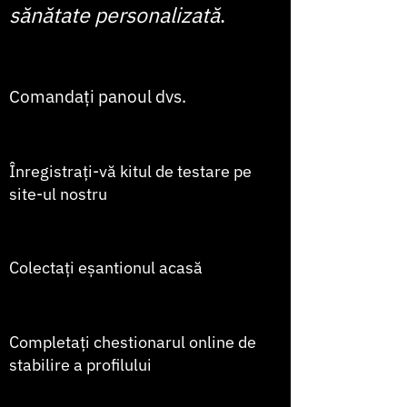
sănătate personalizată
.
1
Comandați panoul dvs.
2
Înregistrați-vă kitul de testare pe
site-ul nostru
3
Colectați eșantionul acasă
4
Completați chestionarul online de
stabilire a profilului
5