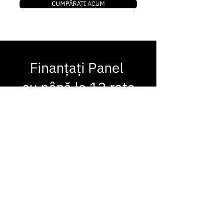
CUMPĂRAȚI ACUM
Finanțați Panel
cu până la 12 rate
lunare
Suntem încântați să vă informăm că
am identificat și convenit cu mai mulți
parteneri dornici să finanțeze
împrumutul pentru costurile
tratamentului dumneavoastră. Deși
ne-am străduit din greu să ne
menținem prețurile rezonabile,
recunoaștem că accesibilitatea poate