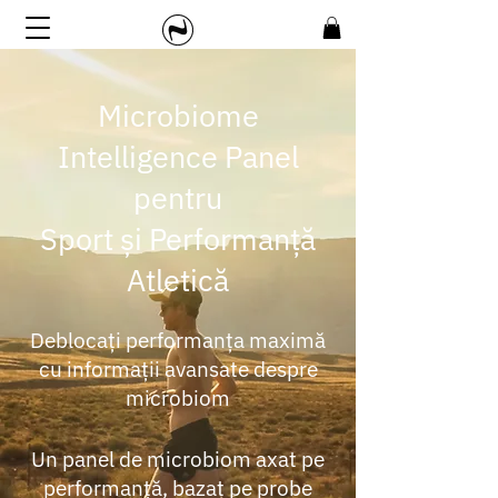
Microbiome
Intelligence Panel
pentru
Sport și Performanță
Atletică
Deblocați performanța maximă
cu informații avansate despre
microbiom
Un panel de microbiom axat pe
performanță, bazat pe probe