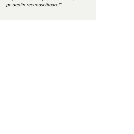
pe deplin recunoscătoare!''
How it works
About us
Our approach
Contact Us
Science & Studies
Activate kit
For Enterprise
Blog
ÎNCERCAȚI NOSTRABIOME AI PE WEB