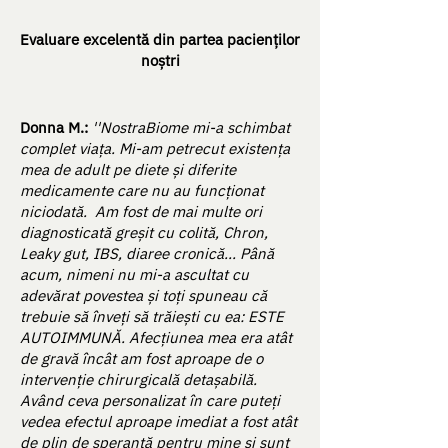
Evaluare excelentă din partea pacienților
noștri
Donna M.:
''NostraBiome mi-a schimbat
complet viața. Mi-am petrecut existența
mea de adult pe diete și diferite
medicamente care nu au funcționat
niciodată. Am fost de mai multe ori
diagnosticată greșit cu colită, Chron,
Leaky gut, IBS, diaree cronică... Până
acum, nimeni nu mi-a ascultat cu
adevărat povestea și toți spuneau că
trebuie să înveți să trăiești cu ea: ESTE
AUTOIMMUNĂ. Afecțiunea mea era atât
de gravă încât am fost aproape de o
intervenție chirurgicală detașabilă.
Având ceva personalizat în care puteți
vedea efectul aproape imediat a fost atât
de plin de speranță pentru mine și sunt