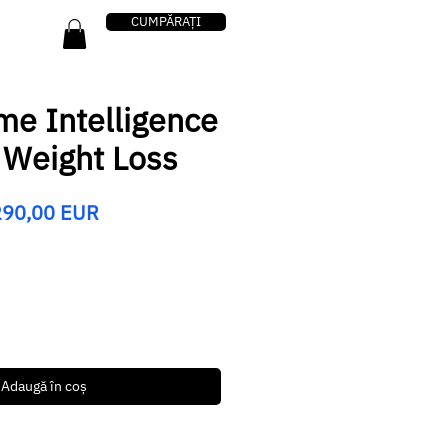
CUMPĂRAȚI
me Intelligence
 Weight Loss
reț
Preț
290,00 EUR
ormal
redus
Adaugă în coș