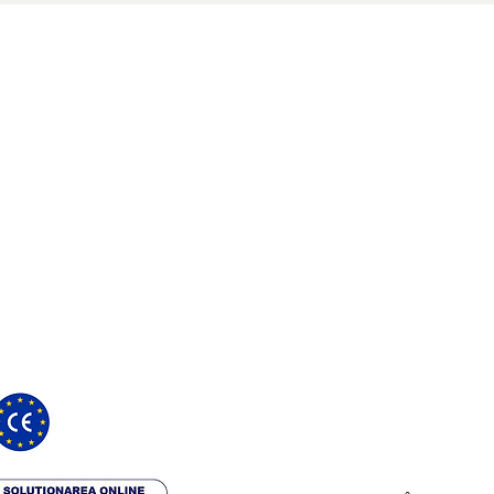
ania.
How it works
putea oferi recomandări medicale și
te și software certificat pentru
n EUDAMED cu numărul de înregistrare:
Our approach
24
Science & Studie
Blog