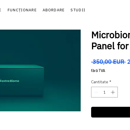
E
FUNCȚIONARE
ABORDARE
STUDII
Microbio
Panel for
P
 350,00 EUR 
n
fără TVA
Cantitate
*