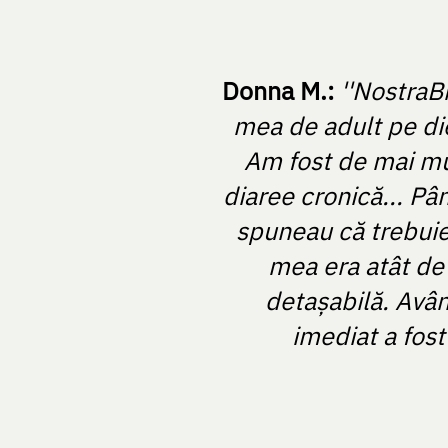
Donna M.:
''NostraB
mea de adult pe die
Am fost de mai mult
diaree cronică... Pâ
spuneau că trebuie
mea era atât de 
detașabilă. Avân
imediat a fost