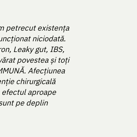
m petrecut existența
uncționat niciodată.
ron, Leaky gut, IBS,
ărat povestea și toți
OIMMUNĂ. Afecțiunea
nție chirurgicală
a efectul aproape
 sunt pe deplin