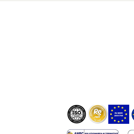
NOSTRABIOME SRL
Nicolae Balcescu Street, Arad, Rom
NostraBiome SRL în unele cazuri ar 
diagnostice bazate pe teste certifica
dispozitive medicale înregistrate î
RO-MF-000044337.
ANMDMR RO_I_105_298/10.12.20