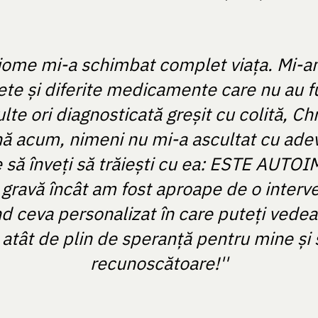
iome mi-a schimbat complet viața. Mi-a
te și diferite medicamente care nu au f
e ori diagnosticată greșit cu colită, Ch
nă acum, nimeni nu mi-a ascultat cu adev
 să înveți să trăiești cu ea: ESTE AUT
gravă încât am fost aproape de o interve
d ceva personalizat în care puteți vede
 atât de plin de speranță pentru mine și
recunoscătoare!''