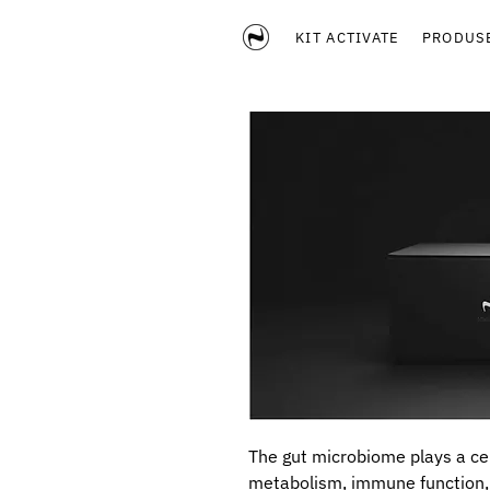
KIT ACTIVATE
PRODUS
The gut microbiome plays a cen
metabolism, immune function, an