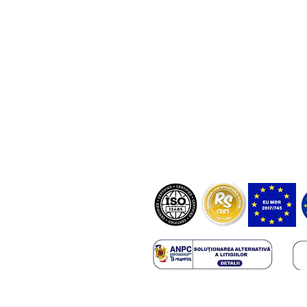
Nicolae Balcescu Street, Arad, Rom
NostraBiome SRL în unele cazuri ar 
diagnostice bazate pe teste certifica
dispozitive medicale înregistrate î
RO-MF-000044337.
ANMDMR RO_I_105_298/10.12.20
Copyright 2025 NostraBiome SRL. All