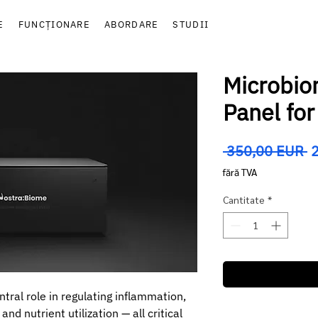
E
FUNCȚIONARE
ABORDARE
STUDII
Microbio
Panel for
P
 350,00 EUR 
n
fără TVA
Cantitate
*
tral role in regulating inflammation,
d nutrient utilization — all critical