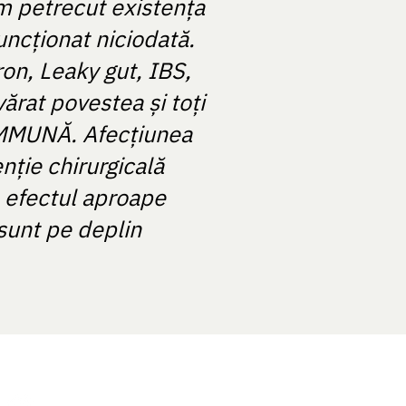
m petrecut existența
uncționat niciodată.
ron, Leaky gut, IBS,
ărat povestea și toți
OIMMUNĂ. Afecțiunea
nție chirurgicală
a efectul aproape
 sunt pe deplin