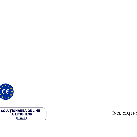
ania.
How it works
putea oferi recomandări medicale și
te și software certificat pentru
n EUDAMED cu numărul de înregistrare:
Our approach
24
Science & Studie
Blog
ÎNCERCAȚI N
 rights reserved.
Terms & Conditio