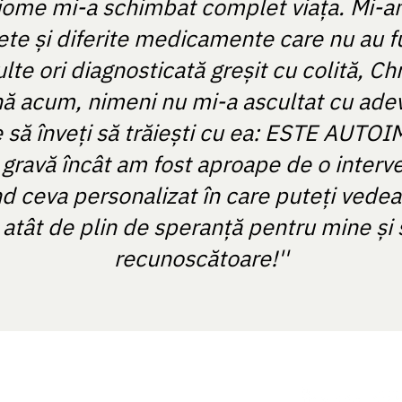
iome mi-a schimbat complet viața. Mi-a
te și diferite medicamente care nu au f
e ori diagnosticată greșit cu colită, Ch
nă acum, nimeni nu mi-a ascultat cu adev
 să înveți să trăiești cu ea: ESTE AUT
gravă încât am fost aproape de o interve
d ceva personalizat în care puteți vede
 atât de plin de speranță pentru mine și
recunoscătoare!''