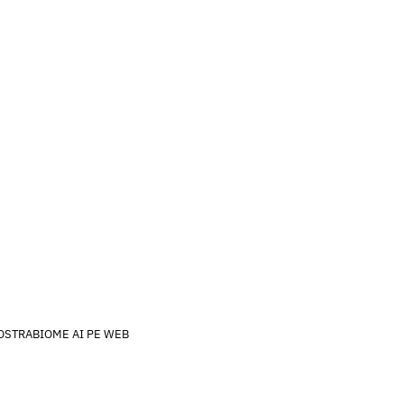
About us
Contact Us
s
Activate kit
For Enterprise
OSTRABIOME AI PE WEB
ns
Privacy
Imprint