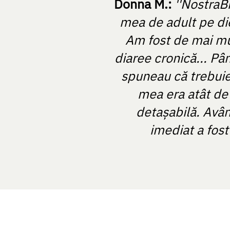
Donna M.:
''NostraB
mea de adult pe die
Am fost de mai mult
diaree cronică... Pâ
spuneau că trebuie
mea era atât de 
detașabilă. Avân
imediat a fost
NOSTRABIOME SRL